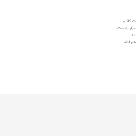
ل کلیدی، پرداخت در محل، 7 روز ضمانت بازگشت کالا و
سیار بالاست
نه
اهان گرامی شما هم لطف