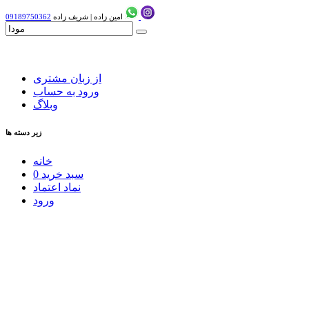
امین زاده
|
شریف زاده
09189750362
از زبان مشتری
ورود به حساب
وبلاگ
زیر دسته ها
خانه
سبد خرید
0
نماد اعتماد
ورود