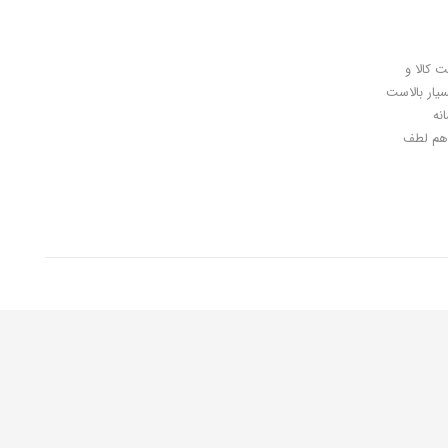
ل کلیدی، پرداخت در محل، 7 روز ضمانت بازگشت کالا و
سیار بالاست
نه
اهان گرامی شما هم لطف