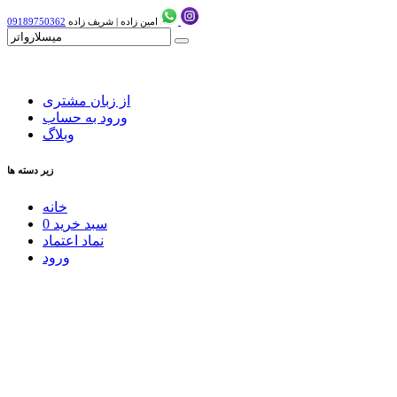
امین زاده
|
شریف زاده
09189750362
از زبان مشتری
ورود به حساب
وبلاگ
زیر دسته ها
خانه
سبد خرید
0
نماد اعتماد
ورود