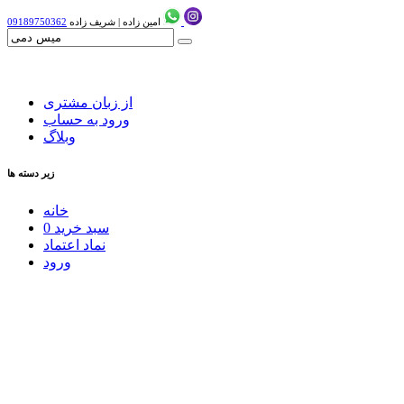
امین زاده
|
شریف زاده
09189750362
از زبان مشتری
ورود به حساب
وبلاگ
زیر دسته ها
خانه
سبد خرید
0
نماد اعتماد
ورود