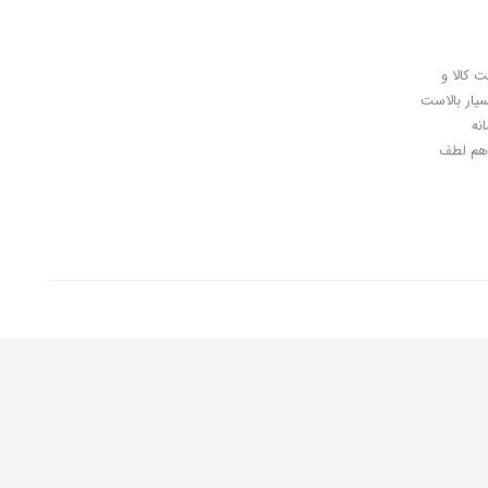
ل کلیدی، پرداخت در محل، 7 روز ضمانت بازگشت کالا و
سیار بالاست
نه
اهان گرامی شما هم لطف