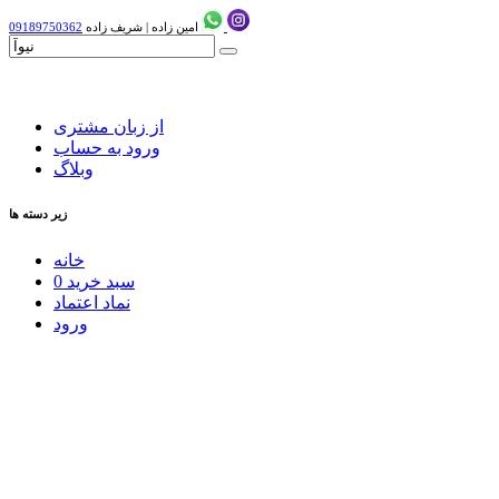
امین زاده
|
شریف زاده
09189750362
از زبان مشتری
ورود به حساب
وبلاگ
زیر دسته ها
خانه
سبد خرید
0
نماد اعتماد
ورود