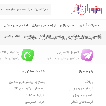
محصولات آمازون
اسباب بازی
لوازم جانبی موبایل
لوازم جانبی خودرو
آرایشی
لوازم ماهیگیری
ورزشی
ابزار آلات
بهداشتی
عطر و ادکلن
فروشگاه اینترنتی رمز و راز
نوشت افزار
هایلایتر
تحویل اکسپرس
پشتیبانی ۲۴ ساعته
در کمترین زمان دریافت کنید
پشتیبانی هفت رو
با رمز و راز
خدمات مشتریان
وبلاگ
پاسخ به پرسش‌های متداول
فروش در رمز و راز
رویه‌های بازگرداندن کالا
همکاری با رمز و راز
شرایط استفاده
فرصت‌های شغلی
حریم خصوصی