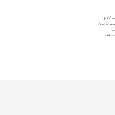
ل کلیدی، پرداخت در محل، 7 روز ضمانت بازگشت کالا و
سیار بالاست
نه
اهان گرامی شما هم لطف