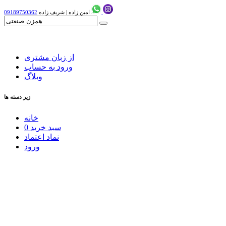
امین زاده
|
شریف زاده
09189750362
از زبان مشتری
ورود به حساب
وبلاگ
زیر دسته ها
خانه
سبد خرید
0
نماد اعتماد
ورود