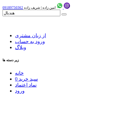
امین زاده
|
شریف زاده
09189750362
از زبان مشتری
ورود به حساب
وبلاگ
زیر دسته ها
خانه
سبد خرید
0
نماد اعتماد
ورود