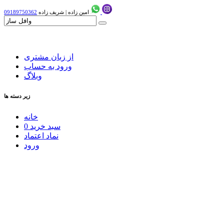
امین زاده
|
شریف زاده
09189750362
از زبان مشتری
ورود به حساب
وبلاگ
زیر دسته ها
خانه
سبد خرید
0
نماد اعتماد
ورود