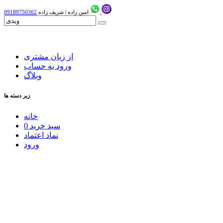
امین زاده
|
شریف زاده
09189750362
از زبان مشتری
ورود به حساب
وبلاگ
زیر دسته ها
خانه
سبد خرید
0
نماد اعتماد
ورود