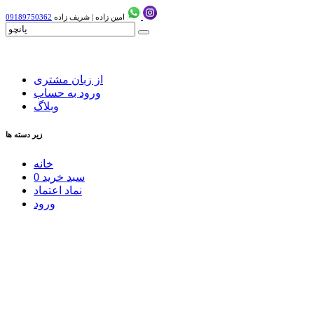
امین زاده
|
شریف زاده
09189750362
از زبان مشتری
ورود به حساب
وبلاگ
زیر دسته ها
خانه
سبد خرید
0
نماد اعتماد
ورود