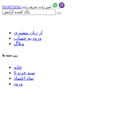
امین زاده
|
شریف زاده
09189750362
از زبان مشتری
ورود به حساب
وبلاگ
زیر دسته ها
خانه
سبد خرید
0
نماد اعتماد
ورود