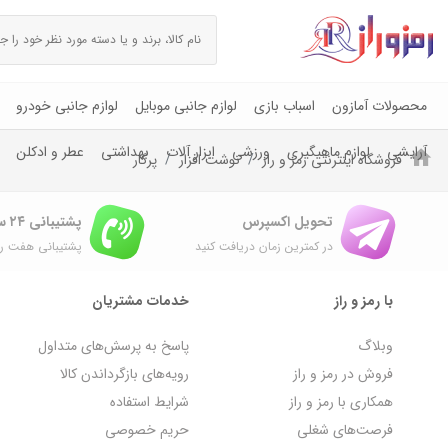
محصولات آمازون
اسباب بازی
لوازم جانبی موبایل
لوازم جانبی خودرو
آرایشی
لوازم ماهیگیری
ورزشی
ابزار آلات
بهداشتی
عطر و ادکلن
فروشگاه اینترنتی رمز و راز
نوشت افزار
پرگار
تحویل اکسپرس
پشتیبانی ۲۴ ساعته
در کمترین زمان دریافت کنید
پشتیبانی هفت رو
با رمز و راز
خدمات مشتریان
وبلاگ
پاسخ به پرسش‌های متداول
فروش در رمز و راز
رویه‌های بازگرداندن کالا
همکاری با رمز و راز
شرایط استفاده
فرصت‌های شغلی
حریم خصوصی