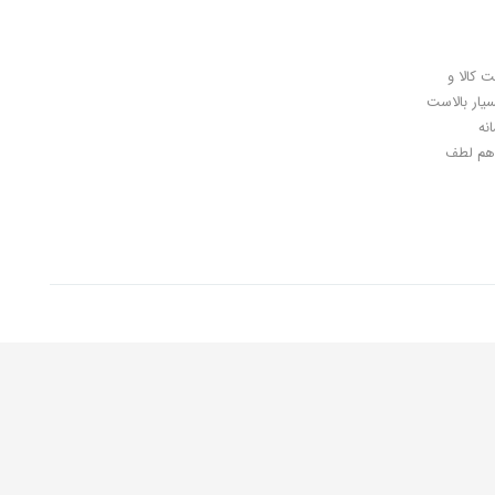
ل کلیدی، پرداخت در محل، 7 روز ضمانت بازگشت کالا و
سیار بالاست
نه
اهان گرامی شما هم لطف