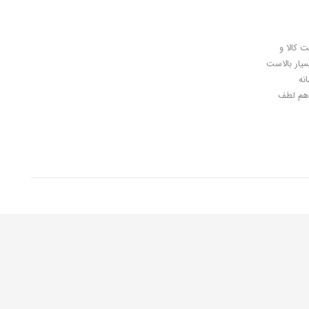
ل کلیدی، پرداخت در محل، 7 روز ضمانت بازگشت کالا و
سیار بالاست
نه
اهان گرامی شما هم لطف