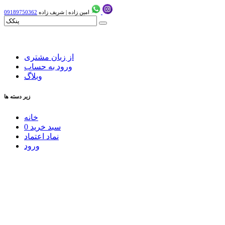
امین زاده
|
شریف زاده
09189750362
از زبان مشتری
ورود به حساب
وبلاگ
زیر دسته ها
خانه
سبد خرید
0
نماد اعتماد
ورود