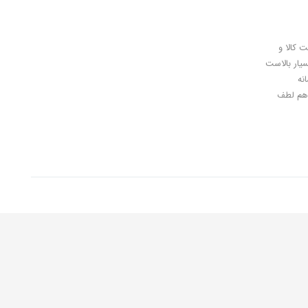
ل کلیدی، پرداخت در محل، 7 روز ضمانت بازگشت کالا و
سیار بالاست
نه
اهان گرامی شما هم لطف