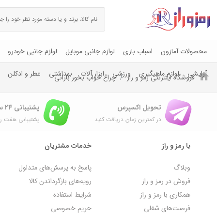
محصولات آمازون
اسباب بازی
لوازم جانبی موبایل
لوازم جانبی خودرو
آرایشی
لوازم ماهیگیری
ورزشی
ابزار آلات
بهداشتی
عطر و ادکلن
فروشگاه اینترنتی رمز و راز
چراغ خواب بخور بارانی
تحویل اکسپرس
پشتیبانی ۲۴ ساعته
در کمترین زمان دریافت کنید
پشتیبانی هفت رو
با رمز و راز
خدمات مشتریان
وبلاگ
پاسخ به پرسش‌های متداول
فروش در رمز و راز
رویه‌های بازگرداندن کالا
همکاری با رمز و راز
شرایط استفاده
فرصت‌های شغلی
حریم خصوصی