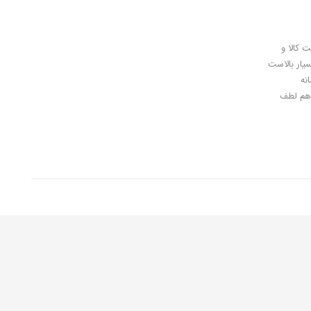
ل کلیدی، پرداخت در محل، 7 روز ضمانت بازگشت کالا و
سیار بالاست
نه
اهان گرامی شما هم لطف