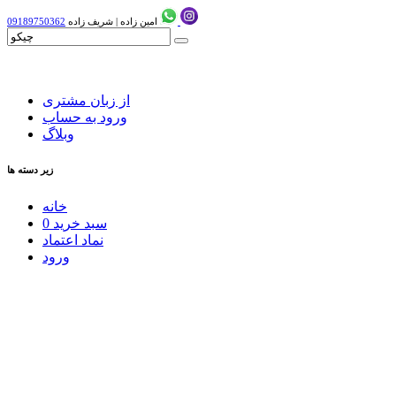
امین زاده
|
شریف زاده
09189750362
از زبان مشتری
ورود به حساب
وبلاگ
زیر دسته ها
خانه
سبد خرید
0
نماد اعتماد
ورود