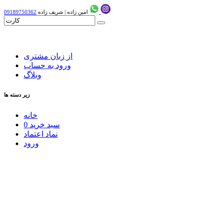
امین زاده
|
شریف زاده
09189750362
از زبان مشتری
ورود به حساب
وبلاگ
زیر دسته ها
خانه
سبد خرید
0
نماد اعتماد
ورود