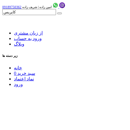
امین زاده
|
شریف زاده
09189750362
از زبان مشتری
ورود به حساب
وبلاگ
زیر دسته ها
خانه
سبد خرید
0
نماد اعتماد
ورود