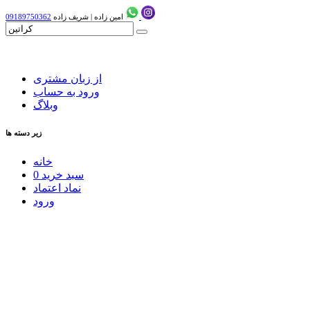
امین زاده
|
شریف زاده
09189750362
از زبان مشتری
ورود به حساب
وبلاگ
زیر دسته ها
خانه
سبد خرید
0
نماد اعتماد
ورود