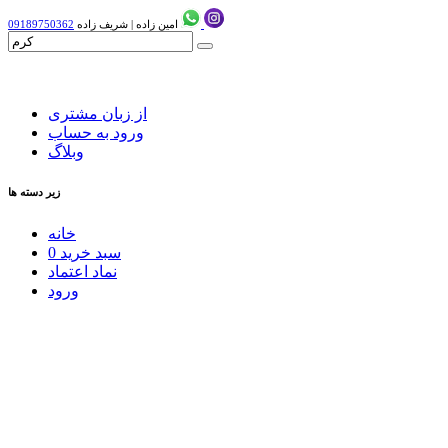
امین زاده
|
شریف زاده
09189750362
از زبان مشتری
ورود به حساب
وبلاگ
زیر دسته ها
خانه
سبد خرید
0
نماد اعتماد
ورود