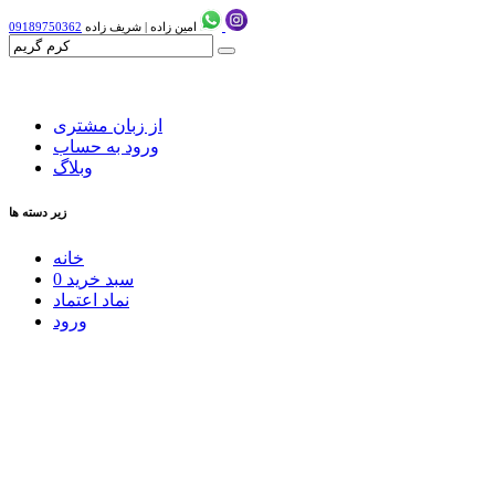
امین زاده
|
شریف زاده
09189750362
از زبان مشتری
ورود به حساب
وبلاگ
زیر دسته ها
خانه
سبد خرید
0
نماد اعتماد
ورود