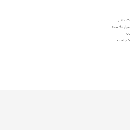
ل کلیدی، پرداخت در محل، 7 روز ضمانت بازگشت کالا و
سیار بالاست
نه
اهان گرامی شما هم لطف