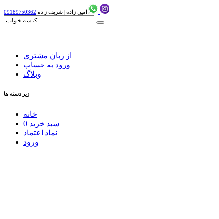
امین زاده
|
شریف زاده
09189750362
از زبان مشتری
ورود به حساب
وبلاگ
زیر دسته ها
خانه
سبد خرید
0
نماد اعتماد
ورود