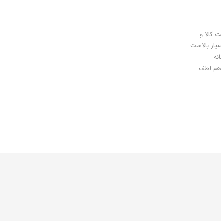
ل کلیدی، پرداخت در محل، 7 روز ضمانت بازگشت کالا و
سیار بالاست
نه
اهان گرامی شما هم لطف