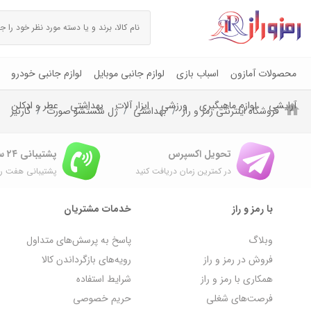
محصولات آمازون
اسباب بازی
لوازم جانبی موبایل
لوازم جانبی خودرو
آرایشی
لوازم ماهیگیری
ورزشی
ابزار آلات
بهداشتی
عطر و ادکلن
فروشگاه اینترنتی رمز و راز
بهداشتی
ژل شستشو صورت
گارنیر
تحویل اکسپرس
پشتیبانی ۲۴ ساعته
در کمترین زمان دریافت کنید
پشتیبانی هفت رو
با رمز و راز
خدمات مشتریان
وبلاگ
پاسخ به پرسش‌های متداول
فروش در رمز و راز
رویه‌های بازگرداندن کالا
همکاری با رمز و راز
شرایط استفاده
فرصت‌های شغلی
حریم خصوصی