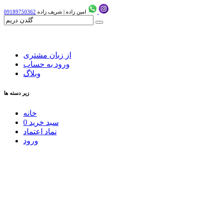
امین زاده
|
شریف زاده
09189750362
از زبان مشتری
ورود به حساب
وبلاگ
زیر دسته ها
خانه
سبد خرید
0
نماد اعتماد
ورود