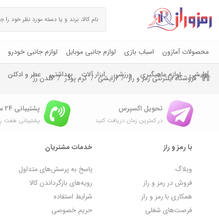
محصولات آمازون
اسباب بازی
لوازم جانبی موبایل
لوازم جانبی خودرو
آرایشی
لوازم ماهیگیری
ورزشی
ابزار آلات
بهداشتی
عطر و ادکلن
فروشگاه اینترنتی رمز و راز
آرایشی
کرم پودر
گلدن رز
تحویل اکسپرس
پشتیبانی ۲۴ ساعته
در کمترین زمان دریافت کنید
پشتیبانی هفت رو
با رمز و راز
خدمات مشتریان
وبلاگ
پاسخ به پرسش‌های متداول
فروش در رمز و راز
رویه‌های بازگرداندن کالا
همکاری با رمز و راز
شرایط استفاده
فرصت‌های شغلی
حریم خصوصی