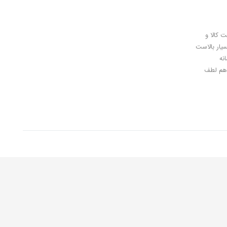
ل کلیدی، پرداخت در محل، 7 روز ضمانت بازگشت کالا و
سیار بالاست
نه
اهان گرامی شما هم لطف