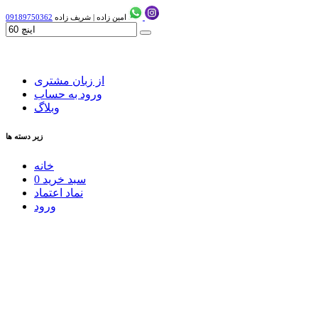
امین زاده
|
شریف زاده
09189750362
از زبان مشتری
ورود به حساب
وبلاگ
زیر دسته ها
خانه
سبد خرید
0
نماد اعتماد
ورود