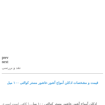
prev
next
نقد و بررسی
قیمت و مشخصات ادکلن آمواج آشور-عاشور مستر کوالتی ١٠٠ میل
ادکلن آمواج آشور-عاشور مستر کوالتی ١٠٠ میل
را کافی است اسپری