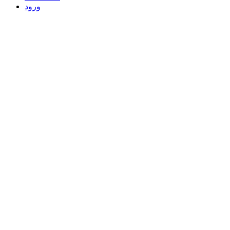
ورود
ادکلن آمواج دیا پور هوم Amouage Dia هاردباکس مستر کوالتی