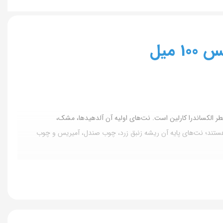
 ۴۰ وومن در سال ۲۰۲۳ به بازار عرضه شد. طراح این عطر الکساندرا کارلین است. نت‌های اولیه آن آلدهیدها، مشک،
هستند؛ نت‌های پایه آن ریشه زنبق زرد، چوب صندل، آمیریس و چوب