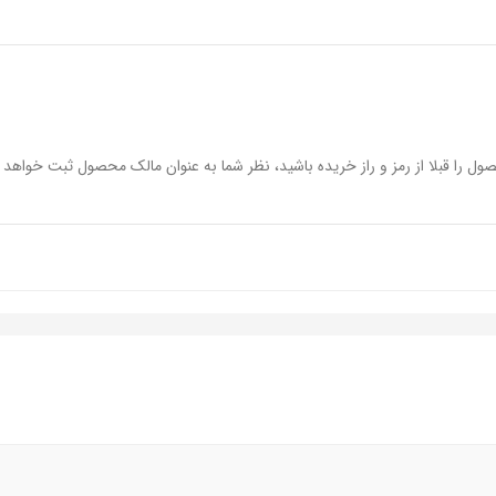
سرخ‌شده در نور روز می‌بخشند. پس از آن، کوارتت باشکوه گل رز، شکوفه پرتقال، م
یری از زنانگی خلق کنند که اکنون حتی باشکوه‌تر و دلپذیرتر است. در مراحل پایا
ول را قبلا از رمز و راز خریده باشید، نظر شما به عنوان مالک محصول ثبت خواهد 