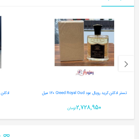
تستر ادکلن کرید رویال عود Creed Royal Oud ١٢٠ میل
ادکلن جنتلم
2,728,950
تومان
ن