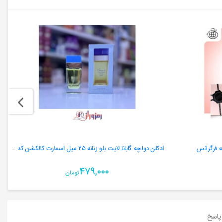
نه فرگرانس
ادکلن دولچه گابانا لایت بلو زنانه ٢٥ میل اسمارت کالکشن کد ٩٦
479,000
تومان
اسخ