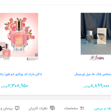
ن فنک ٥٠ میل اورجینال
ادکلن مارک اند ویکتور ادو فلورا زنا
2,308,950
8,899,000
تومان
تومان
قد و بررسی
مشخصات
نظرات کاربران
پرسش و پ