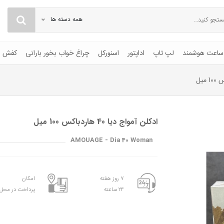
همه دسته ها
ساعت هوشمند
لپ تاپ
اداپتور
اسنورکل
چراغ خواب بخور بارانی
کفش
ادکلن آمواج دیا 40 هاردباکس 100 میل
AMOUAGE - Dia 40 Woman
۷ روز هفته
امکان
۲۴ ساعته
پرداخت در محل