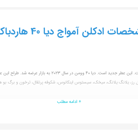
کلن آمواج دیا 40 هاردباکس 100 میل
، عطری با رایحه آلدهید گلی است. این عطر جدید است. دیا
گل رز، یلانگ یلانگ، میخک، سیستوس اینکانوس، شکوفه پرتقال، ترخون و برگ بو 
+ ادامه مطلب