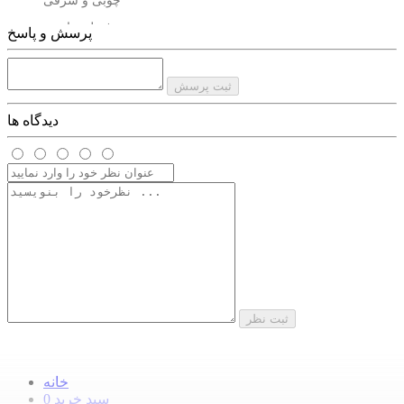
چوبی و شرقی
فصل مناسب
پرسش و پاسخ
تمام فصول سال
پخش و ماندگاری
ثبت پرسش
بسیار خوب
دیدگاه ها
ثبت نظر
ادکلن آمواج ریزنز مستر کوالتی
خانه
سبد خرید
0
ادکلن امواج اوتلندز هاردباکس مستر کوالتی عطری است که پوشندگان را