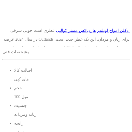
ادکلن امواج اوتلندز هاردباکس مستر کوالتی
عطری است چوبی شرقی
برای زنان و مردان. این یک عطر جدید است. Outlands در سال 2024 عرضه
شد. سازنده این عطر Cécile Zarokian است. نت های ابتدایی عبارتند از
مشخصات فنی
الیمی، لیمو، فلفل سیچوان، کندر، هل و ترنج. رایحه میانی عبارتند از: نعناع
هندی، زعفران، شمعدانی، انیسون، رز، گشنیز، افسنطین، زیره سبز و
اصالت کالا
شکوفه پرتقال. نت های پایه عبارتند از وانیل، عنبر، بنزوئین، کندر،
های کپی
اوپوپوناکس، عنبر، عود، لبدانوم، مالتول، توس و مشک.
حجم
100 میل
جنسیت
زنانه ومردانه
رایحه