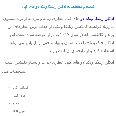
قیمت و مشخصات ادکلن رپلیکا ویکد لاو های کپی
ادکلن رپلیکا ویکد لاو
های کپی عطری زنانه و مردانه از برند میسون
مارژیلا فرانسه کالکشن رپلیکا و یکی از جذاب ترین عطرهای این
برند و کالکشن که در سال ٢٠١٧ به بازار عرضه شده است. این
ادکلن خنک و تلخ را در تابستان و بهار و حتی اوایل پاییز می توانید
استفاده کنید و از رایحه ی آن لذت ببرید.
ادکلن رپلیکا ویکد لاو های کپی
عطری جذاب و بسیار دلنشین است
که مناسب استفاده ی روزانه و همانطور که از طرح روی شیشه هم
مشخصات فنی
پیداست برای قرار های عاشقانه بسیار عالی است.
اصالت کالا
ادکلن رپلیکا ویکد لاو های کپی
در نت اولیه اش از ریحان و فلفل
های کپی
سبز استفاده کرده که به خودی خود روایحی تحریک کننده و جذاب
حجم
هستند و شروعی پرهیجان را برای شما به ارمغان می آورد. در نت
100 میل
میانی و قلب کار نیز روایح شیرین تر مانند گل های یاس و رز بکار