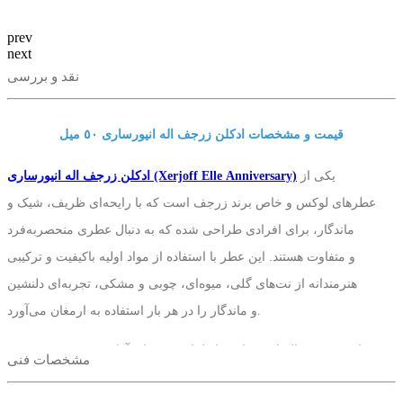
prev
next
نقد و بررسی
قیمت و مشخصات ادکلن زرجف اله انیورساری ٥٠ میل
یکی از
ادکلن زرجف اله انیورساری (Xerjoff Elle Anniversary)
عطرهای لوکس و خاص برند زرجف است که با رایحه‌ای ظریف، شیک و
ماندگار، برای افرادی طراحی شده که به دنبال عطری منحصربه‌فرد
و متفاوت هستند. این عطر با استفاده از مواد اولیه باکیفیت و ترکیبی
هنرمندانه از نت‌های گلی، میوه‌ای، چوبی و مشکی، تجربه‌ای دلنشین
و ماندگار را در هر بار استفاده به ارمغان می‌آورد.
رایحه زرجف اله انیورساری با طراوت نت‌های آغازین شروع می‌شود و
مشخصات فنی
در ادامه با نت‌های گلی و لطیف، شخصیتی زنانه و جذاب پیدا می‌کند. در