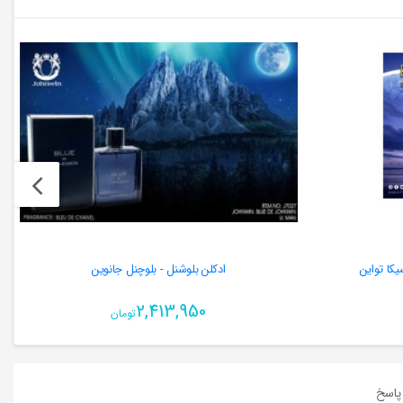
یکا تواین
ادکلن بلوشنل - بلوچنل جانوین
2,413,950
تومان
اسخ