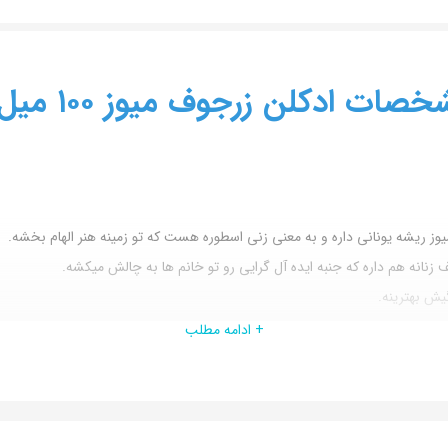
ادکلن زرجوف میوز ١٠٠ میل هاردباکس
یوز ریشه یونانی داره و به معنی زنی اسطوره هست که تو زمینه هنر الهام بخشه.
ف زنانه هم داره که جنبه ایده آل گرایی رو تو خانم ها به چالش میکشه.
یش بهترینه.
+ ادامه مطلب
 لیدر یا منتور رو داره. در کنار اون جدیت و جذبه ای که تو کارش داره،تو زندگ
 و مثل بنفش هایی که تن آبی توشون غالبه سرد یا خنک نیست.