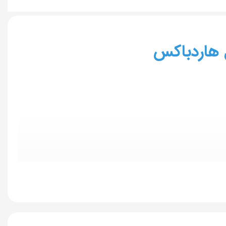
ی شخصیش می‌تونه بااحساس ترین و حتی شوخ طبع ترین پارتنر باشه و