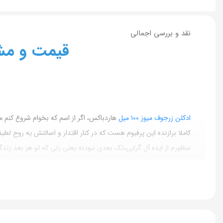
نقد و بررسی اجمالی
قیمت و مشخصات 
ادکلن زرجوف میوز ١٠٠ میل
هاردباکس، اگر از اسم که بخوام شروع کنم م
کاملا برازنده این پرفیوم هست که در کنار اقتدار و اصالتش یه روح لطی
منظورم از ایده آل گرایی،تک بعدی نبودنه.یعنی زنی که تو هر بعد زندگ
تو زمینه کاری مسیر خودش رو داره و اونقدر تکامل یافته هست که نقش
اون ظرافت و عشقش رو به بهترین شکل ابراز کنه.
رنگ بنفش شیشه بخاطر غلبیت تن قرمزی یه انرژی و نشاط خاصی داره