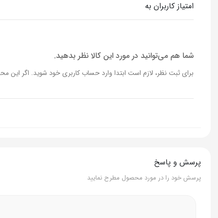
امتیاز کاربران به
اپنینگ ادکلن زرجوف میوز ١٠٠ میل هاردباکس
شما هم می‌توانید در مورد این کالا نظر بدهید.
آکورد گل های سفید بین اپنینگ و درای داون در نوسان هستن و ا
برای ثبت نظر، لازم است ابتدا وارد حساب کاربری خود شوید. اگر این محص
پچولی در انتهای آکورد ها قرار گرفته و با گذرزمان حس میشه البته نه ب
ادکلن زرجف الکساندریا دو انیورساری ١٠٠ میل مستر کوالتی
اکثر عطرای چرمی زنانه با چوب یا آکوردای تلخ تلفیق میشن و اون حس
پرسش و پاسخ
خیلی رایحه بالانس،متفاوت و باکیفیتی داره و قطعا یکی از بااصالت
پرسش خود را در مورد محصول مطرح نمایید
همون‌طور که میدونید عطرامضا باید یه مقدار خاص باشه و شما هیچ وقت 