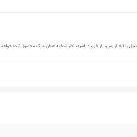
 کاملا میوه ای و شیرینه.حس تازگی رازبری با ملسی آلو هارمونی قشنگی رو به وجود آورده و
رایحه آبدارِ میوه ای اضافه میشه.
ز طرف همه به شکل مشخص حس نمیشه.
ول را قبلا از رمز و راز خریده باشید، نظر شما به عنوان مالک محصول ثبت خواهد 
ه شکل تیز.
 کلیشه مرموز عطرای چرمی رو میدن اما حس چرمی تو این پرفیوم کاملا ساختارشک
 ترین و لوکس ترین روایحی هست که تست کردم و بشدت قابلیت تبدیل شدن به عطر 
نمی‌تونید از یه رایحه هایپ و ترند به عنوان عطر امضا استفاده کنید.