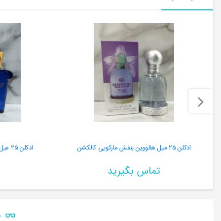
ادکلن 25 میل هالووین بنفش مارکویی کالکشن
ادکلن 25 میل کازاموراتی مفیستو مارکویی کالکشن
تماس بگیرید
ن