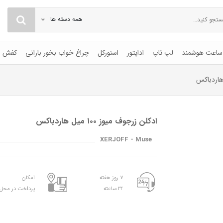
همه دسته ها
ساعت هوشمند
لپ تاپ
اداپتور
اسنورکل
چراغ خواب بخور بارانی
کفش
ادکلن زرجوف میوز ١٠٠ میل هاردباکس
XERJOFF - Muse
۷ روز هفته
امکان
۲۴ ساعته
پرداخت در محل