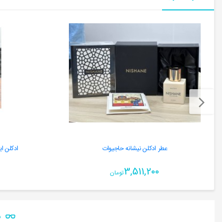
عطر ادکلن نیشانه حاجیوات
ادکلن ا
3,511,200
تومان
ن