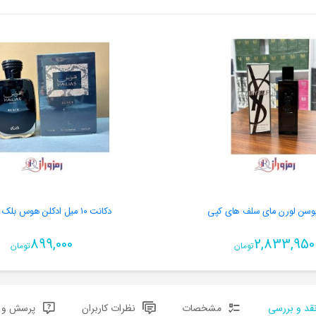
یوسن لورن مای سلف های کپی
دکانت ١٠ میل ادکلن هوس بلک رصاصی
899,000
2,833,950
تومان
تومان
قد و بررسی
مشخصات
نظرات کاربران
پرسش و پ