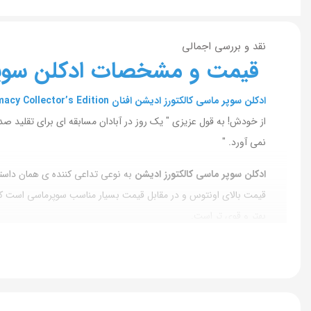
نقد و بررسی اجمالی
قیمت و مشخصات ادکلن سوپر ماسی کالکتورز ا
ادکلن سوپر ماسی کالکتورز ادیشن افنان Supremacy Collector’s Edition
از خودش! به قول عزیزی " یک روز در آبادان مسابقه ای برای تقلید ص
نمی آورد. "
ادکلن سوپر ماسی کالکتورز ادیشن
به نوعی تداعی کننده ی همان داست
قیمت بالای اونتوس و در مقابل قیمت بسیار مناسب سوپرماسی است که
بهتر و قوی تر است.
است.
ادکلن سوپر ماسی کالکتورز ادیشن
به نسبت همتایش کمی گلی تر است و