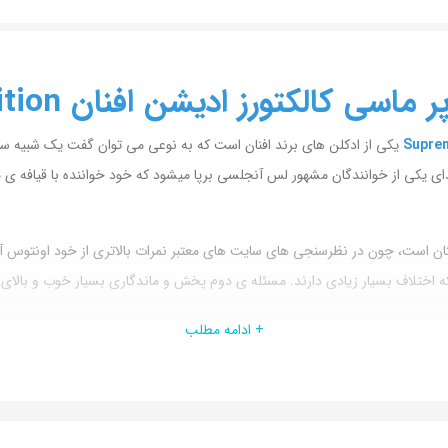
دیشن افنان Supremacy Collector’s Edition
یکی از ادکلن های برند افنان است که به نوعی می توان گفت یک شبیه س
دای یکی از خوانندگان مشهور لس آنجلسی برپا میشود که خود خواننده با قیافه ی 
ان است، چون در نظرسنجی های سایت های معتبر نمرات بالاتری از خود اونتوس آب
 اختلاف بسیار زیادی دارند. مسئله ی دوم پخش و ماندگاری بسیار خوب و بالای
+ ادامه مطلب
در نهایت آخرین دلیل، شباهت 90٪ رایحه ی دو ادکلن به هم است که 10٪ باقی مانده تفاوت ها را رقم می زند و می توان 
 نت های شکوفه ی پرتقال و گل های سفید به آن اضافه شده است و ترکیبشان با 