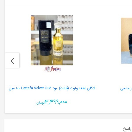
ادکلن لطافه ولوت (فلفت) عود Lattafa Velvet Oud ١٠٠ میل
3,499,000
تومان
اسخ