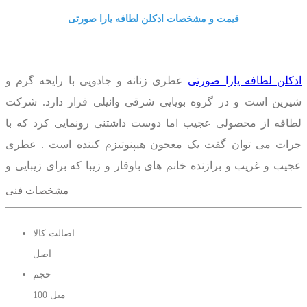
قیمت و مشخصات ادکلن لطافه یارا صورتی
ادکلن لطافه یارا صورتی
عطری زنانه و جادویی با رایحه گرم و
شیرین است و در گروه بویایی شرقی وانیلی قرار دارد. شرکت
لطافه از محصولی عجیب اما دوست داشتنی رونمایی کرد که با
جرات می توان گفت یک معجون هیپنوتیزم کننده است . عطری
عجیب و غریب و برازنده خانم های باوقار و زیبا که برای زیبایی و
خوشبویی خود ارزش زیادی قائل هستند.ادکلن لطافه یارا صورتی
نه
مشخصات فنی
تنها با رایحه‌ی خوردنی و شیرین و معتدل قلب بسیاری از عاشقان
عطر را تسخیر کرده، بلکه این عطر زنانه و شیک با طراحی خلاقانه
اصالت کالا
و بوی منحصر به فرد خود، انتخابی ایده‌آل برای خانم‌هایی است که
اصل
به دنبال عطر خاصی برای مناسبت‌های ویژه هستند.
حجم
100 میل