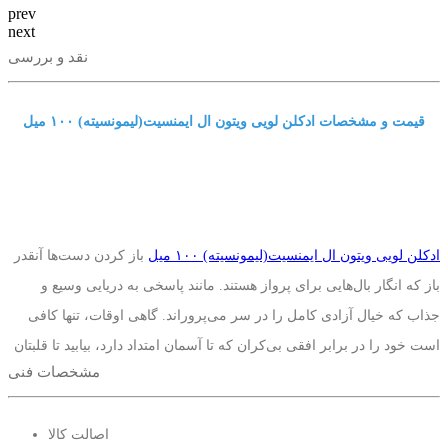
prev
next
نقد و بررسی
قیمت و مشخصات ادکلن لویی ویتون ال ایمنسیت(لیمونسیته) ١٠٠ میل
ادکلن لویی ویتون ال ایمنسیت(لیمونسیته) ١٠٠ میل
باز کردن دست‌ها آنقدر
باز که انگار بال‌هایی برای پرواز هستند. مانند پاسخی به دریایی وسیع و
جذاب که خیال آزادی کامل را در سر می‌پروراند. گاهی اوقات، تنها کافی
است خود را در برابر افقی بی‌کران که تا آسمان امتداد دارد، بیابید تا قلبتان
مشخصات فنی
تندتر بزند. استاد عطرساز، ژاک کاوالیه بلترود، با الهام از این حس
نیروبخش که در طول سفرهایش به دست آورده، مرثیه‌ای تیز و برنده برای
اصالت کالا
تازگی ساخته است. زمزمه‌ای از زنجبیل که با تلخی گریپ فروت درخشان