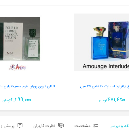
اینترلود اسمارت کالکشن 25 میل
ادکلن کارون پوران هوم جسیکاتواین عطر شاه 
2,299,000
471,450
تومان
تومان
قد و بررسی
مشخصات
نظرات کاربران
پرسش و پ