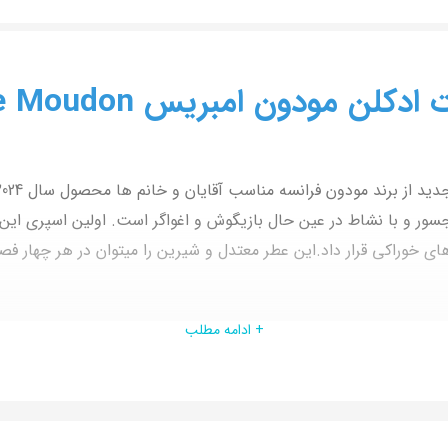
ون امبریس Embrace Moudon ١٠٠ میل
 با نشاط در عین حال بازیگوش و اغواگر است. اولین اسپری این عطر 
ای خوراکی قرار داد.
این عطر معتدل و شیرین را میتوان در هر چهار ف
+ ادامه مطلب
وس استفاده شده است. در نت میانی روایحی چون پرالین و چوب رز برزیل
ای داده که باعث افزایش ماندگاری و عمق رایحه میشوند.