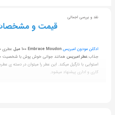
نقد و بررسی اجمالی
قیمت و مشخصات ادکلن مود
ادکلن مودون امبریس
Embrace Moudon ١٠٠ میل
جذاب.
عطر امبریس
همانند جوانی خوش پوش با شخصیت جسور و
استوایی با نارگیل میکند. این عطر را میتوان در دسته ی عطره
کاری و اداری پیشنهاد میشود.
این عطر در نت اولیه اش از روایح نارگیل و گلابی و پامپلم
همچون وانیل و مشک و کهربا و خزه درخت بلوط را در خود ج