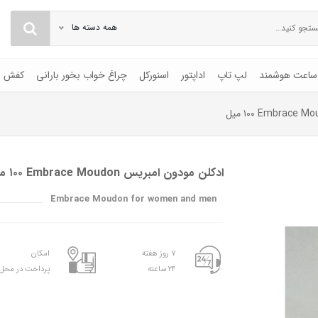
همه دسته ها
ساعت هوشمند
لپ تاپ
اداپتور
اسنورکل
چراغ خواب بخور بارانی
کفش
ادکلن مودون امبریس Embrace Moudon ١٠٠ میل
Embrace Moudon for women and men
۷ روز هفته
امکان
۲۴ ساعته
پرداخت در محل