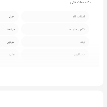
مشخصات فنی
اصالت کالا
اصل
کشور سازنده
فرانسه
برند
مودون
ماندگاری
عالی
پخش بو
عالی
فصل مناسب
هر چهار فص
رایحه
وانیلی و پود
طبع
معتدل و شی