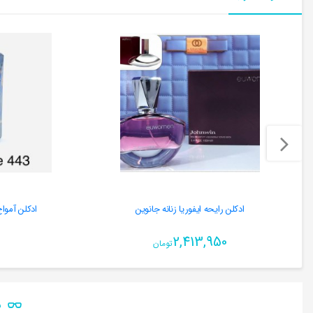
ادکلن رایحه ایفوریا زنانه جانوین
ادکلن آمواج 
2,413,950
تومان
ن