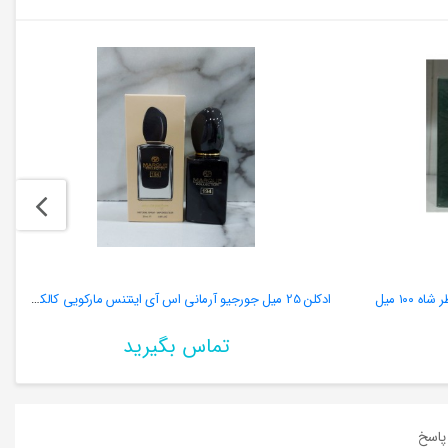
١٠٠ میل
ادکلن 25 میل جورجیو آرمانی اس آی اینتنس مارکویی کالکشن
تماس بگیرید
اسخ