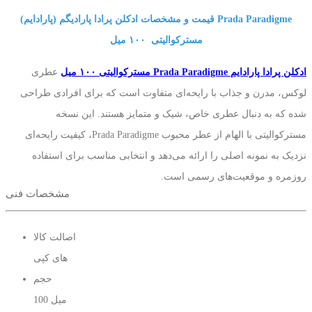
قیمت و مشخصات ادکلن پرادا پارادیگم (پارادایم) Prada Paradigme
مسترکوالیتی ١٠٠ میل
ادکلن پرادا پارادایم Prada Paradigme مسترکوالیتی ١٠٠ میل
عطری
لوکس، مدرن و جذاب با رایحه‌ای متفاوت است که برای افرادی طراحی
شده که به دنبال عطری خاص، شیک و متمایز هستند. این نسخه
مسترکوالیتی با الهام از عطر محبوب Prada Paradigme، کیفیت رایحه‌ای
نزدیک به نمونه اصلی را ارائه می‌دهد و انتخابی مناسب برای استفاده
روزمره و موقعیت‌های رسمی است.
مشخصات فنی
رایحه پرادا پارادایم با ترکیبی هنرمندانه از نت‌های مرکباتی، چوبی، شیرین و
آروماتیک آغاز می‌شود و حس طراوت و اعتمادبه‌نفس را منتقل می‌کند. در
اصالت کالا
ادامه، ترکیبات گرم و عمیق‌تر عطر ظاهر می‌شوند و در پایان، رایحه‌های
های کپی
چوبی و کهربایی ماندگاری و جذابیت بیشتری به آن می‌بخشند.
حجم
100 میل
این ادکلن با شخصیت بویایی شیک و امروزی، مناسب آقایانی است که به