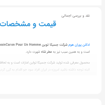
نقد و بررسی اجمالی
قیمت و مشخصات ادکل
ادکلن پوران هوم
شرکت جسیکا توین Jessica TwainCaron Pour Un Homme ١٠٠ میل
است و به همین سبب نیز به
عطر شاه
شهرت دارد.
محصول معرفی شده تولید شرکت جسیکا تواین امارات است و به لحاظ رای
البته توجه داشته باشید امروزه در ایران افراد سود جو اقدام به کپی 
ادکلن پورانوم
طرفداران زیادی در جهان است.