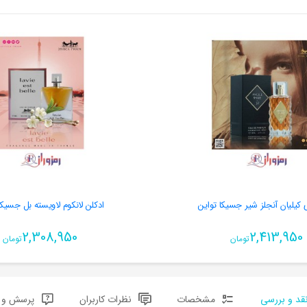
ی کیلیان آنجلز شیر جسیکا تواین
ادکلن لانکوم لاویسته بل جسیکا
2,308,950
2,413,950
تومان
تومان
قد و بررسی
مشخصات
نظرات کاربران
پرسش و پ