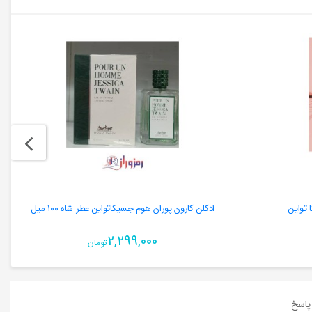
 تواین
ادکلن کارون پوران هوم جسیکاتواین عطر شاه ١٠٠ میل
2,299,000
تومان
اسخ