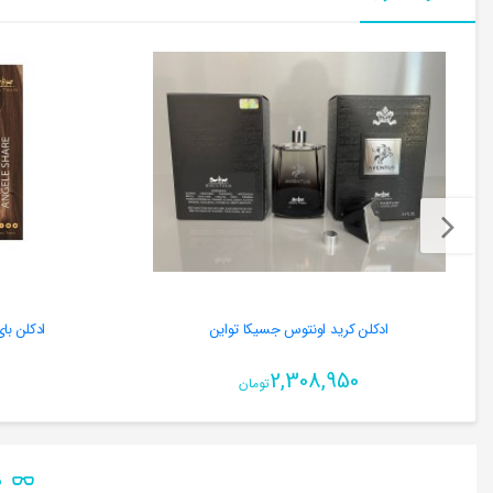
ادکلن کرید اونتوس جسیکا تواین
ادکلن با
2,308,950
تومان
ن