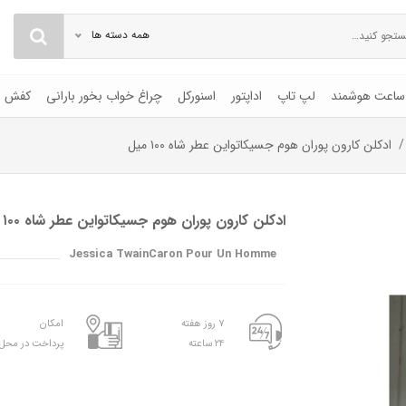
همه دسته ها
ساعت هوشمند
لپ تاپ
اداپتور
اسنورکل
چراغ خواب بخور بارانی
کفش
ادکلن کارون پوران هوم جسیکاتواین عطر شاه ١٠٠ میل
ادکلن کارون پوران هوم جسیکاتواین عطر شاه ١٠٠ میل
Jessica TwainCaron Pour Un Homme
۷ روز هفته
امکان
۲۴ ساعته
پرداخت در محل