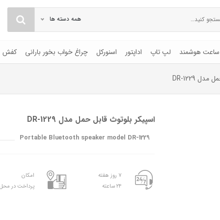
همه دسته ها
ساعت هوشمند
لپ تاپ
اداپتور
اسنورکل
چراغ خواب بخور بارانی
کفش
دل DR-1229
اسپیکر بلوتوث قابل حمل مدل DR-1229
Portable Bluetooth speaker model DR-1229
۷ روز هفته
امکان
۲۴ ساعته
پرداخت در محل