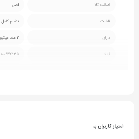
اصالت کالا
اصل
قابلیت
تنظیم کامل 
دارای
2 عدد میکروفن و ریموت کنترل
ابعاد
35*32*100
رقص نور
RGB
دوساب 12.5 اینچ
دارد
مدل
DR-1209
امتیاز کاربران به