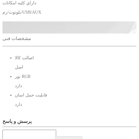
داراي كليه امكانات
بلوتوث/رم/USB/AUX
مشخصات فنی
اصالت کالا
اصل
نور RGB
دارد
قابلیت حمل اسان
دارد
پرسش و پاسخ