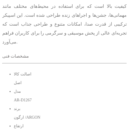
کیفیت بالا است که برای استفاده در محیط‌های مختلف مانند
مهمانی‌ها، جشن‌ها و اجراهای زنده طراحی شده است. این اسپیکر
ترکیبی از قدرت صدا، امکانات متنوع و طراحی جذاب است که
تجربه‌ای عالی از پخش موسیقی و سرگرمی را برای کاربران فراهم
می‌آورد.
مشخصات اسپیکر شارژی ارگون مدل AR-D1267 با
طراحی حرفه‌ای و بدنه
مشخصات فنی
مقاوم MDF
اصالت کالا
از نظر طراحی و ساخت بدنه، در
اسپیکر آرگون مدل AR-D1267
اصل
دسته محصولات حرفه‌ای و باکیفیت قرار می‌گیرد. این اسپیکر با
مدل
استفاده از بدنه MDF به ضخامت ۱۶ میلی‌متر تولید شده که از
AR-D1267
استحکام بسیار بالایی برخوردار است. MDF نه‌تنها باعث افزایش
برند
مقاومت فیزیکی اسپیکر در برابر ضربه و آسیب‌های احتمالی
ارگون /ARGON
می‌شود، بلکه به دلیل خاصیت آکوستیکی خود، به بهبود کیفیت صدا
ارتفاع