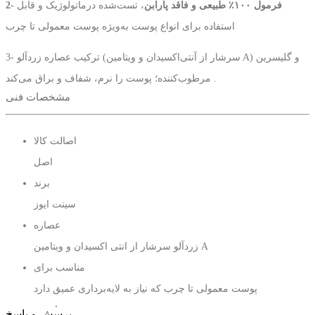
2- فرمول ۱۰۰٪ طبیعی و فاقد پارابن
، تست‌شده درماتولوژیک و قابل
استفاده برای انواع پوست‌ به‌ویژه پوست معمولی تا چرب
3- ترکیب عصاره زردآلو (سرشار از آنتی‌اکسیدان و ویتامین A) و گلیسرین
مرطوب‌کننده؛ پوست را نرم، شفاف و براق می‌کند .
مشخصات فنی
مناسب استفاده چ کسانی هست؟
دارد.
1- پوست‌ معمولی تا چرب که نیاز به
لایه‌برداری عمیق
اصالت کالا
اصل
2- کسانی که خواهان
پاک‌سازی عمقی، روشن‌کنندگی فوری
و افکت
برند
نرم‌شدن پوست هستند.
سینت ایوز
3- افرادی که دو بار یا نهایتاً سه بار در هفته اسکراب می‌کنند و پس از آن
عصاره
پوست خود را مرطوب نگه می‌دارند.
زردآلو سرشار از انتی اکسیدان و ویتامین A
مناسب برای
پوست‌ معمولی تا چرب که نیاز به لایه‌برداری عمیق دارد
خاصیت
پرسش و پاسخ