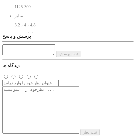
1125-309
سایز
3.2 ، 4 ، 4.8
دارای دسته
پرسش و پاسخ
31 سانتی
تعداد کله
ثبت پرسش
3 عدد
دیدگاه ها
وزن خالص
700 کیلو گرم
نوع بسته بندی
کارتون
ثبت نظر