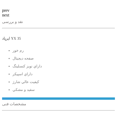
prev
next
نقد و بررسی
ایرپاد YX 35
رم خور
صفحه ديجيتال
داراي نويز كنسلينگ
داراي اسپيكر
كيفيت عالي شارژ
سفيد و مشكي
مشخصات فنی