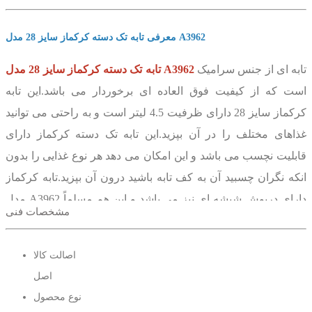
معرفی تابه تک دسته کرکماز سایز 28 مدل A3962
تابه ای از جنس سرامیک
تابه تک دسته کرکماز سایز 28 مدل A3962
است که از کیفیت فوق العاده ای برخوردار می باشد.این تابه
کرکماز سایز 28 دارای ظرفیت 4.5 لیتر است و به راحتی می توانید
غذاهای مختلف را در آن بپزید.این تابه تک دسته کرکماز دارای
قابلیت نچسب می باشد و این امکان می دهد هر نوع غذایی را بدون
انکه نگران چسبید آن به کف تابه باشید درون آن بپزید.تابه کرکماز
مدل A3962 دارای درپوش شیشه ای نیز می باشد و این هم مسلماً
مشخصات فنی
استفاده کردن از آن را برایتان راحت تر خواهد کرد.همانگونه که
اشاره کردیم این تابه دارای یک دستگیره بلند از جنس استیل ضد
اصالت کالا
زنگ که می توانید به کمک آن به راحتی تابه را جابجا کنید.تابه کرکماز
اصل
مدل 3962 در برابر خط و خش و ضربه هم بسیار مقاوم است و به
نوع محصول
راحتی اسیب نمی بنید،بنابراین می توانید مدت زیادی با خیال راحت