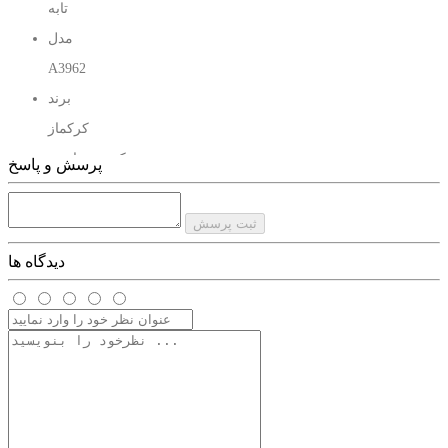
تابه
از آن استفاده کنید.البته باز نیاز به مراقبت دارد.
مدل
A3962
برند
ماهیتابه های تک دسته
کرکماز
کشور سازنده
پرسش و پاسخ
ترکیه
جنس
ثبت پرسش
سرامیک
دیدگاه ها
نوع تابه
تک دسته
سایز
28 سانتی متر
ظرفیت
4.5 لیتر